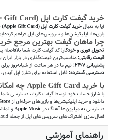
خرید گیفت کارت اپل (Apple Gift Card) - تحویل آنی و ارزان | ماهان گیفت
آیا به دنبال
خرید گیفت کارت اپل (Apple Gift Card)
ب
بازی‌ها، اپلیکیشن‌ها و سرویس‌های اپل فراهم کرده‌ایم
چرا ماهان گیفت بهترین مرجع خری
تحویل فوری و خودکار:
کد گیفت کارت شما بلافاصله پس
قیمت رقابتی:
مناسب‌ترین قیمت‌گذاری در بازار ایران ب
پشتیبانی ۲۴/۷:
تیم ما در هر ساعت از شبانه‌روز برا
دسترسی گسترده:
قابل استفاده برای شارژ اپل آیدی، ا
با خرید Apple Gift Card چه امکاناتی خواهید داشت؟
با شارژ حساب خود توسط گیفت کارت، دسترسی شما به
دانلود و خرید اپلیکیشن‌ها و بازی‌های حرفه‌ای از
Store
دسترسی به میلیون‌ها آهنگ در
Apple Music
و تماشا
فعال‌سازی اشتراک‌های سرویس‌های اپل از جمله iCloud و Apple TV+.
راهنمای آموزشی