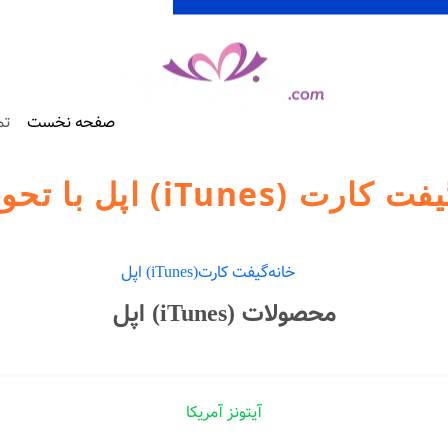
صفحه نخست
تم
(iTunes) اپل با تحویل آنی
خانه
گیفت کارت
(iTunes) اپل
محصولات (iTunes) اپل
آیتونز آمریکا