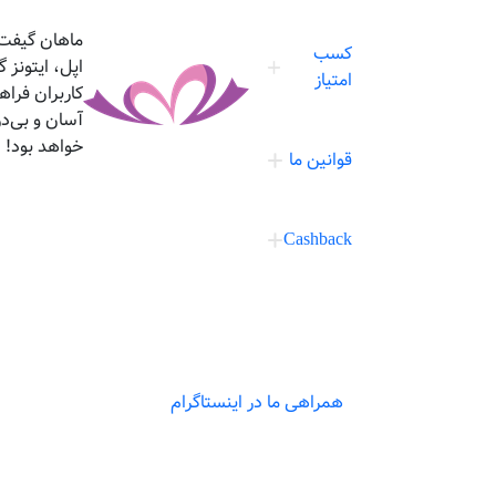
ماهان گیفت،
کسب
اپل، ایتونز
امتیاز
کاربران فرا
آسان و بی‌د
خواهد بود!
قوانین ما
Cashback
همراهی ما در اینستاگرام