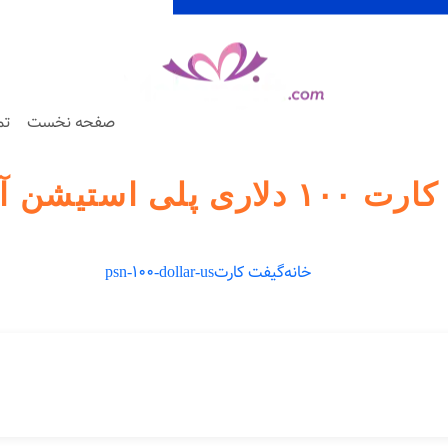
صفحه نخست
تم
استیشن آمریکا PSN
خانه
گیفت کارت
psn-100-dollar-us