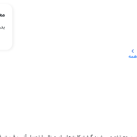
مع
بد
همه