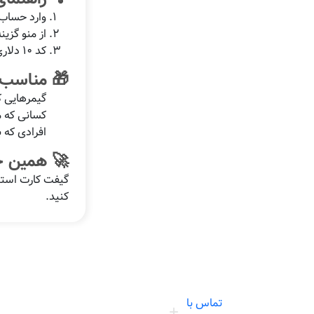
وارد حساب 
از منو گزین
کد 10 دلاری را وارد کنید و حساب خود را شارژ کنید.
🎁 مناسب
گیمرهایی که
کسانی که م
افرادی که 
🚀 همین حا
گیفت کارت استیم 10 دلاری ریجن آمریکا را همین
کنید.
تماس با