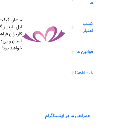
ما
ماهان گیفت،
کسب
اپل، ایتونز
امتیاز
کاربران فرا
آسان و بی‌د
خواهد بود!
قوانین ما
Cashback
همراهی ما در اینستاگرام