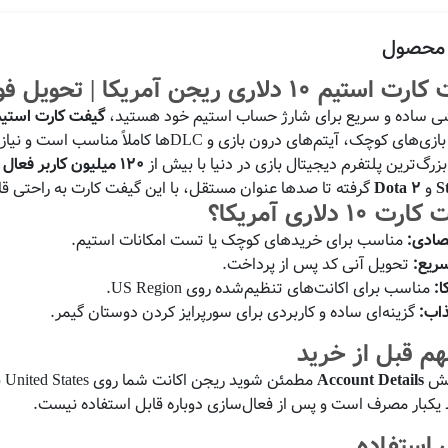
 محصول
 ریجن آمریکا | تحویل فوری از ماهان گیفت
وشی ساده و سریع برای شارژ حساب استیم خود هستید،
گیفت کارت استیم والت 10 د
م‌های درون بازی و DLCها کاملاً مناسب است و نیازی به کارت بانکی بین‌المللی ندارد.
زرگ‌ترین پلتفرم دیجیتال بازی در دنیا با بیش از
120 میلیون کاربر فعال
ا
S
و
Dota 2
گرفته تا صدها عنوان مستقل، با این گیفت کارت به راحتی ق
 دلاری آمریکا؟
صادی:
مناسب برای خریدهای کوچک یا تست امکانات استیم.
ریع:
تحویل آنی کد پس از پرداخت.
ا:
مناسب برای اکانت‌های تنظیم‌شده روی US Region.
اب:
گزینه‌ای ساده و کاربردی برای سورپرایز کردن دوستان گیمر.
م قبل از خرید
بخش
Account Details
مطمئن شوید ریجن اکانت شما روی United States باشد.
یکبار مصرف است و پس از فعال‌سازی دوباره قابل استفاده نیست.
 استفاده