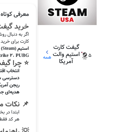
معرفی کوتاه
خرید گیفت کارت استیم 10 دلاری
اگر به دنبال ر
کارت برای خرید بازی‌های کوچک، آیت
گیفت کارت
استیم (Steam)
ب
استیم والت
trike 2
،
PUBG
5
همه
آمریکا
⭐ چرا گیفت کارت 10
انتخاب اقت
دسترسی س
ریجن آمریک
هدیه‌ای جذ
📌 نکات مه
ابتدا در 
هر کد فقط 
💡 راهنمای